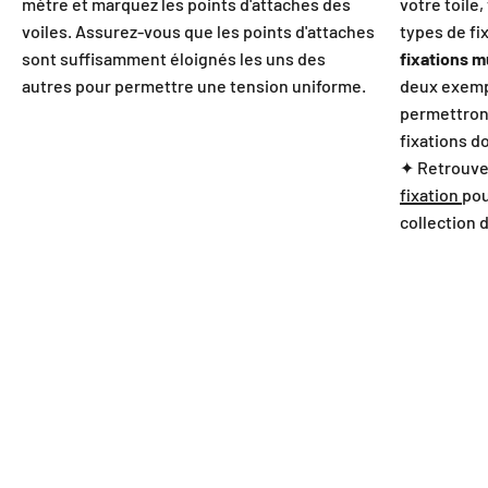
mètre et marquez les points d'attaches des
votre toile
voiles. Assurez-vous que les points d'attaches
types de fi
sont suffisamment éloignés les uns des
fixations 
autres pour permettre une tension uniforme.
deux exemp
permettron
fixations d
✦ Retrouve
fixation
pou
collection 
OS PLUS
BELLES
LISATIONS
❤