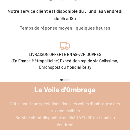
Notre service client est disponible du : lundi au vendredi
de 9h à 18h
Temps de réponse moyen : quelques heures
LIVRAISON OFFERTE EN 48-72H OUVRES
(En France Métropolitaine) Expédition rapide via Colissimo,
Chronopost ou Mondial Relay
Aller à l'élément 1
Aller à l'élément 2
Aller à l'élément 3
Aller à l'élément 4
Le Voile d'Ombrage
Votre boutique spécialisée dans les voiles d’ombrage à des
prix accessibles.
Service client disponible de 8h30 à 17h30 du Lundi au
Vendredi