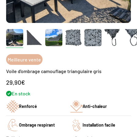
Meilleure vente
Voile d'ombrage camouflage triangulaire gris
Prix de vente
29,90€
En stock
Renforcé
Anti-chaleur
Ombrage respirant
Installation facile