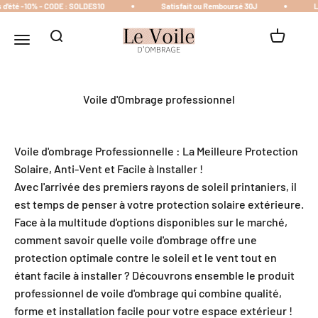
'été -10% - CODE : SOLDES10
Passer au contenu
Satisfait ou Remboursé 30J
Liv
Le Voile Ombrage
Ouvrir la recherche
Voir le pa
Ouvrir la navigation
Voile d'Ombrage professionnel
Voile d'ombrage Professionnelle : La Meilleure Protection
Solaire, Anti-Vent et Facile à Installer !
Avec l'arrivée des premiers rayons de soleil printaniers, il
est temps de penser à votre protection solaire extérieure.
Face à la multitude d'options disponibles sur le marché,
comment savoir quelle voile d'ombrage offre une
protection optimale contre le soleil et le vent tout en
étant facile à installer ? Découvrons ensemble le produit
professionnel de voile d'ombrage qui combine qualité,
forme et installation facile pour votre espace extérieur !